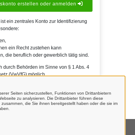
konto erstellen oder anmelden
t ein zentrales Konto zur Identifizierung
esondere:
en,
nen ein Recht zustehen kann
, die beruflich oder gewerblich tätig sind.
h durch Behörden im Sinne von § 1 Abs. 4
etz (VwVfG) möglich.
erer Seiten sicherzustellen, Funktionen von Drittanbietern
ebseite zu analysieren. Die Drittanbieter führen diese
 zusammen, die Sie ihnen bereitgestellt haben oder die sie im
aben.
mpressum