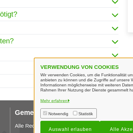
ötigt?
hten?
VERWENDUNG VON COOKIES
Wir verwenden Cookies, um die Funktionalität uns
anbieten zu können und die Zugriffe auf unsere W
Informationen möglicherweise mit weiteren Daten
Rahmen Ihrer Nutzung der Dienste gesammelt h
Mehr erfahren
Gemeinde Geeste
I
Notwendig
Statistik
Da
Alle Rechte vorbehalten
Auswahl erlauben
Alle Akze